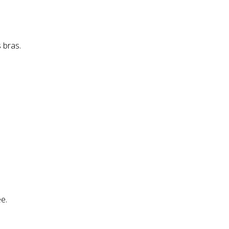
s bras.
e.