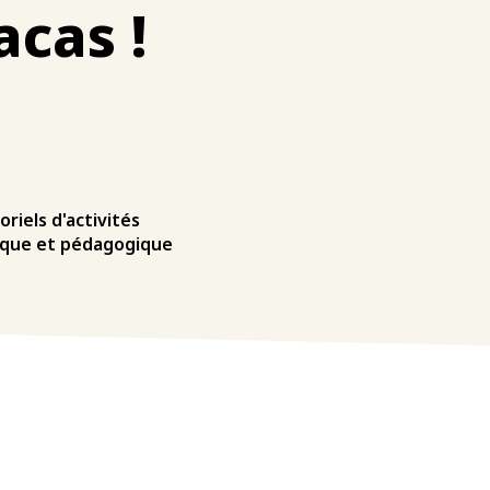
acas !
riels d'activités
dique et pédagogique