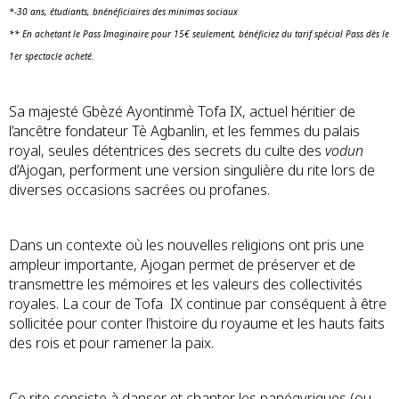
*-30 ans, étudiants, bnénéficiaires des minimas sociaux
** En achetant le Pass Imaginaire pour 15€ seulement, bénéficiez du tarif spécial Pass dès le
1er spectacle acheté.
Sa majesté Gbèzé Ayontinmè Tofa IX, actuel héritier de
l’ancêtre fondateur Tè Agbanlin, et les femmes du palais
royal, seules détentrices des secrets du culte des
vodun
d’Ajogan, performent une version singulière du rite lors de
diverses occasions sacrées ou profanes.
Dans un contexte où les nouvelles religions ont pris une
ampleur importante, Ajogan permet de préserver et de
transmettre les mémoires et les valeurs des collectivités
royales. La cour de Tofa IX continue par conséquent à être
sollicitée pour conter l’histoire du royaume et les hauts faits
des rois et pour ramener la paix.
Ce rite consiste à danser et chanter les panégyriques (ou