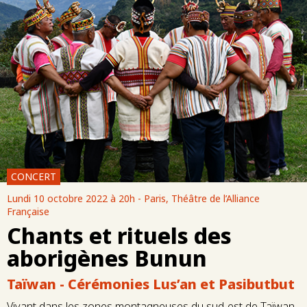
CONCERT
Lundi 10 octobre 2022 à 20h - Paris, Théâtre de l’Alliance
Française
Chants et rituels des
aborigènes Bunun
Taïwan - Cérémonies Lus’an et Pasibutbut
Vivant dans les zones montagneuses du sud-est de Taïwan,