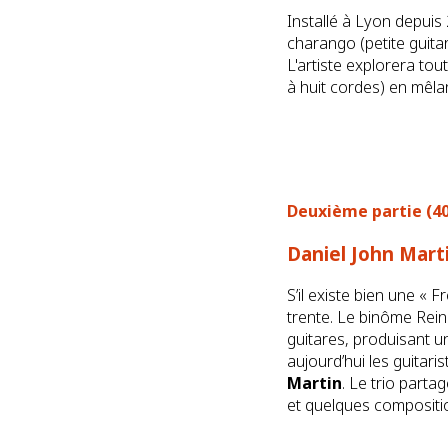
Installé à Lyon depuis
charango (petite guitar
L'artiste explorera tou
à huit cordes) en mêlan
Deuxième partie (40
Daniel John Marti
S’il existe bien une « 
trente. Le binôme Rein
guitares, produisant u
aujourd’hui les guitari
Martin
. Le trio part
et quelques compositi