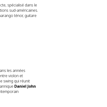
te, spécialisé dans le
itions sud-américaines.
harango ténor, guitare
 dans les années
ntre violon et
e swing qui réunit
tannique
Daniel John
ontemporain