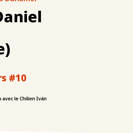
Daniel
e)
rs #10
 avec le Chilien Iván