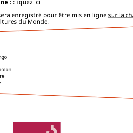
gne :
cliquez
ici
era enregistré pour être mis en ligne
sur la c
ultures du Monde.
ngo
iolon
re
e