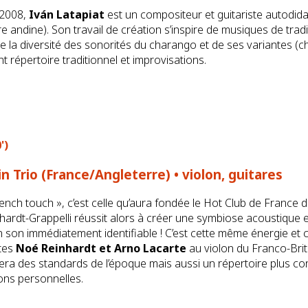
 2008,
Iván Latapiat
est un compositeur et guitariste autodidac
e andine). Son travail de création s’inspire de musiques de trad
te la diversité des sonorités du charango et de ses variantes (c
t répertoire traditionnel et improvisations.
')
n Trio (France/Angleterre) • violon, guitares
French touch », c’est celle qu’aura fondée le Hot Club de France
hardt-Grappelli réussit alors à créer une symbiose acoustique e
n son immédiatement identifiable ! C’est cette même énergie et c
stes
Noé Reinhardt et Arno Lacarte
au violon du Franco-Bri
agera des standards de l’époque mais aussi un répertoire plus c
ons personnelles.