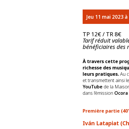
Jeu 11 mai 2023 à 
TP 12€ / TR 8€
Tarif réduit valab
bénéficiaires des 
À travers cette pr
richesse des musiqu
leurs pratiques.
Au c
et transmettent ainsi 
YouTube
de la Maison
dans l’émission
Ocora
Première partie (40'
Iván Latapiat (Ch