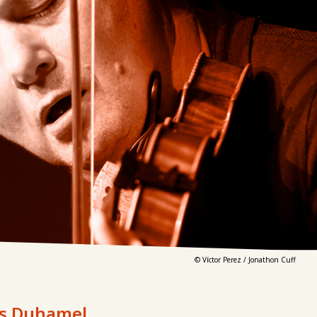
© Víctor Perez / Jonathon Cuff
ues Duhamel