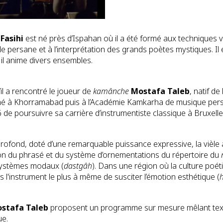
Fasihi
est né près d’Ispahan où il a été formé aux techniques 
le persane et à l’interprétation des grands poètes mystiques. Il e
il anime divers ensembles.
il a rencontré le joueur de
kamânche
Mostafa Taleb
, natif d
Formé à Khorramabad puis à l’Académie Kamkarha de musique per
 de poursuivre sa carrière d’instrumentiste classique à Bruxelle
rofond, doté d’une remarquable puissance expressive, la vièle 
tion du phrasé et du système d’ornementations du répertoire du
ystèmes modaux (
dastgâh
). Dans une région où la culture poé
s l'instrument le plus à même de susciter l’émotion esthétique (
stafa Taleb
proposent un programme sur mesure mêlant tex
ue.