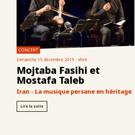
CONCERT
Dimanche 15 décembre 2019 - Vitré
Mojtaba Fasihi et
Mostafa Taleb
Iran - La musique persane en héritage
Lire la suite