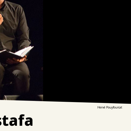
Hervé Pouyfourcat
stafa