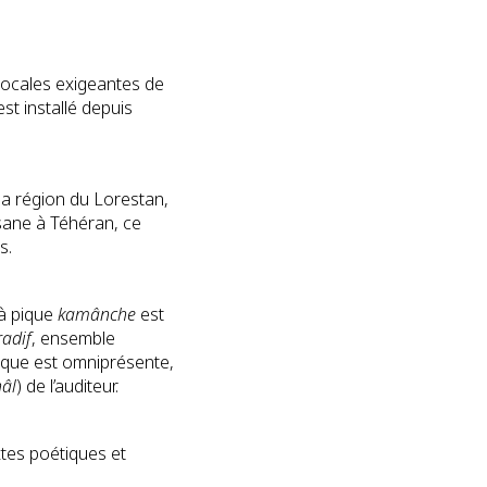
vocales exigeantes de
st installé depuis
e la région du Lorestan,
sane à Téhéran, ce
s.
à pique
kamânche
est
radif
, ensemble
tique est omniprésente,
hâl
) de l’auditeur.
tes poétiques et