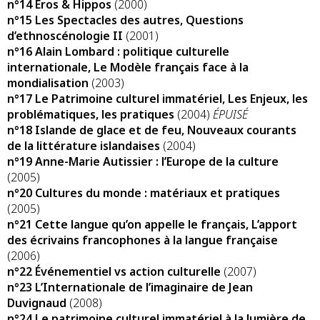
n°14 Éros & Hippos
(2000)
n°15 Les Spectacles des autres, Questions
d’ethnoscénologie II
(2001)
n°16 Alain Lombard : politique culturelle
internationale, Le Modèle français face à la
mondialisation
(2003)
n°17 Le Patrimoine culturel immatériel, Les Enjeux, les
problématiques, les pratiques
(2004)
ÉPUISÉ
n°18 Islande de glace et de feu, Nouveaux courants
de la littérature islandaises
(2004)
n°19 Anne-Marie Autissier : l’Europe de la culture
(2005)
n°20 Cultures du monde : matériaux et pratiques
(2005)
n°21 Cette langue qu’on appelle le français, L’apport
des écrivains francophones à la langue française
(2006)
n°22 Événementiel vs action culturelle
(2007)
n°23 L’Internationale de l’imaginaire de Jean
Duvignaud
(2008)
n°24 Le patrimoine culturel immatériel à la lumière de