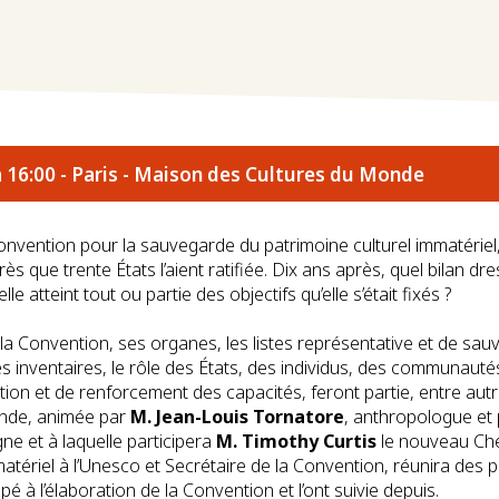
 16:00 - Paris - Maison des Cultures du Monde
nvention pour la sauvegarde du patrimoine culturel immatériel,
ès que trente États l’aient ratifiée. Dix ans après, quel bilan dre
le atteint tout ou partie des objectifs qu’elle s’était fixés ?
a Convention, ses organes, les listes représentative et de sauv
es inventaires, le rôle des États, des individus, des communauté
ation et de renforcement des capacités, feront partie, entre autr
onde, animée par
M. Jean-Louis Tornatore
, anthropologue et
ne et à laquelle participera
M. Timothy Curtis
le nouveau Che
atériel à l’Unesco et Secrétaire de la Convention, réunira des p
cipé à l’élaboration de la Convention et l’ont suivie depuis.