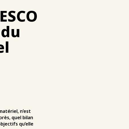
NESCO
 du
el
atériel, n’est
près, quel bilan
bjectifs qu’elle