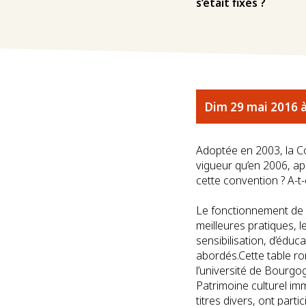
s’était fixés ?
Dim 29 mai 2016 à
Adoptée en 2003, la Co
vigueur qu’en 2006, apr
cette convention ? A-t-el
Le fonctionnement de l
meilleures pratiques, l
sensibilisation, d’éduc
abordés.Cette table r
l’université de Bourgog
Patrimoine culturel imm
titres divers, ont parti