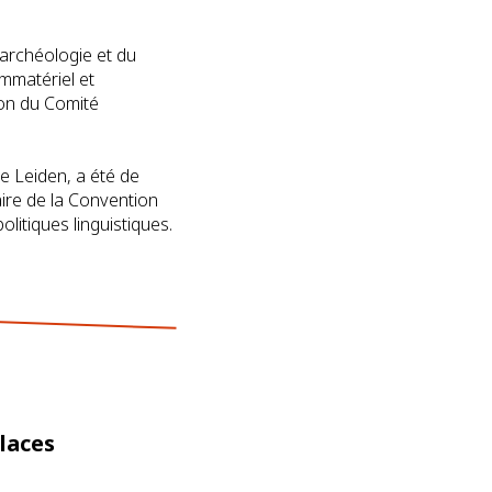
'archéologie et du
immatériel et
ion du Comité
de Leiden, a été de
aire de la Convention
litiques linguistiques.
places