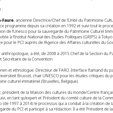
 :
-Faure
, ancienne Directrice/Chef de l’Unité du Patrimoine Cult
ce programme depuis sa création en 1992 et suivi tout le proce
ion de l’Unesco pour la sauvegarde du Patrimoine Culturel Immat
itée à l’Institut National des Etudes Politiques (GRIPS) à Tokyo 
re pour le PCI auprès de l’Agence des Affaires culturelles du 
, anthropologue, a été, de 2008 à 2015 Chef de la Section du Pa
et Secrétaire de la Convention.
torien et ethnologue. Directeur de FARO. Interface flamand du pa
niversiteit Brussel, chair UNESCO pour les études critiques du p
ne culturel immatériel (Bruxelles, Belgique).
r
, président de la Maison des cultures du monde/Centre françai
suivi, en tant qu’expert et Président du comité culture de la Com
o (de 1997 à 2014) le processus qui a conduit à la création de 
garde du PCI et participé à sa rédaction. Il a été Président de