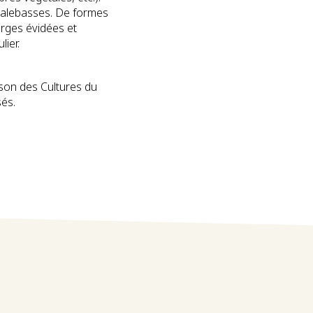
 calebasses. De formes
urges évidées et
ier.
ison des Cultures du
és.