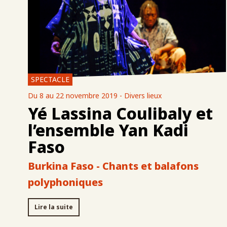
SPECTACLE
Du 8 au 22 novembre 2019 - Divers lieux
Yé Lassina Coulibaly et
l’ensemble Yan Kadi
Faso
Burkina Faso - Chants et balafons
polyphoniques
Lire la suite