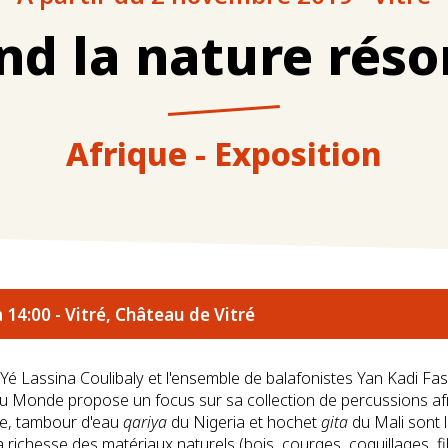
d la nature réso
Afrique - Exposition
14:00 - Vitré, Château de Vitré
Yé Lassina Coulibaly et l'ensemble de balafonistes Yan Kadi Fa
u Monde propose un focus sur sa collection de percussions af
, tambour d'eau
qariya
du Nigeria et hochet
gita
du Mali sont l
 la richesse des matériaux naturels (bois, courges, coquillages, fi