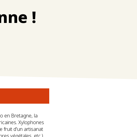
nne !
so en Bretagne, la
ricaines. Xylophones
e fruit d'un artisanat
bres végétales, etc.).