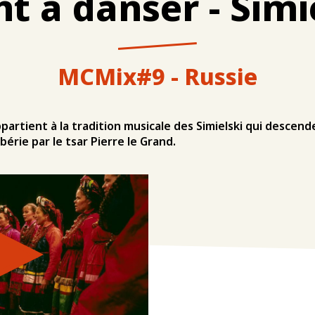
t à danser - Simi
MCMix#9 - Russie
partient à la tradition musicale des Simielski qui descen
bérie par le tsar Pierre le Grand.