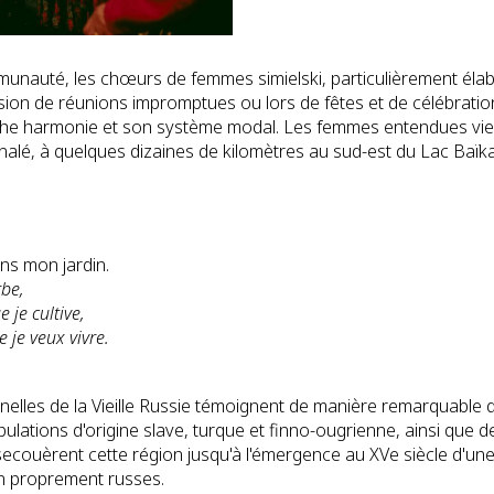
unauté, les chœurs de femmes simielski, particulièrement éla
casion de réunions impromptues ou lors de fêtes et de célébratio
iche harmonie et son système modal. Les femmes entendues vien
nalé, à quelques dizaines de kilomètres au sud-est du Lac Baïka
s mon jardin.
rbe,
 je cultive,
e je veux vivre.
nelles de la Vieille Russie témoignent de manière remarquable d
ulations d'origine slave, turque et finno-ougrienne, ainsi que
secouèrent cette région jusqu'à l'émergence au XVe siècle d'une 
ion proprement russes.