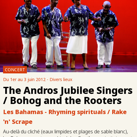
CONCERT
Du 1er au 3 juin 2012 - Divers lieux
The Andros Jubilee Singers
/ Bohog and the Rooters
Les Bahamas - Rhyming spirituals / Rake
'n' Scrape
Au-delà du cliché (eaux limpides et plages de sable blanc),