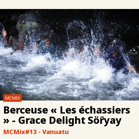
MCMIX
Berceuse « Les échassiers
» - Grace Delight Sör̄yay
MCMix#13 - Vanuatu