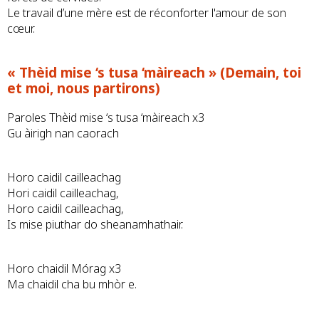
Le travail d’une mère est de réconforter l'amour de son
cœur.
« Thèid mise ‘s tusa ‘màireach » (Demain, toi
et moi, nous partirons)
Paroles Thèid mise ‘s tusa ‘màireach x3
Gu àirigh nan caorach
Horo caidil cailleachag
Hori caidil cailleachag,
Horo caidil cailleachag,
Is mise piuthar do sheanamhathair.
Horo chaidil Mórag x3
Ma chaidil cha bu mhòr e.