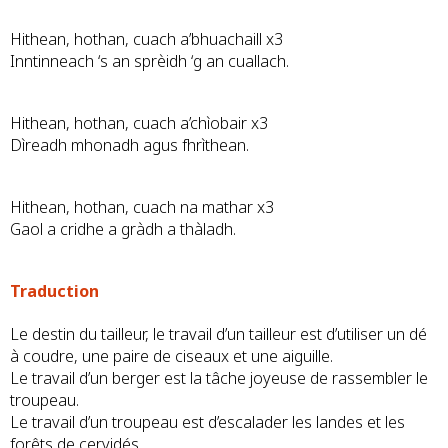
Hithean, hothan, cuach a’bhuachaill x3
Inntinneach ‘s an sprèidh ‘g an cuallach.
Hithean, hothan, cuach a’chìobair x3
Dìreadh mhonadh agus fhrìthean.
Hithean, hothan, cuach na mathar x3
Gaol a cridhe a gràdh a thàladh.
Traduction
Le destin du tailleur, le travail d’un tailleur est d’utiliser un dé
à coudre, une paire de ciseaux et une aiguille.
Le travail d’un berger est la tâche joyeuse de rassembler le
troupeau.
Le travail d’un troupeau est d’escalader les landes et les
forêts de cervidés.